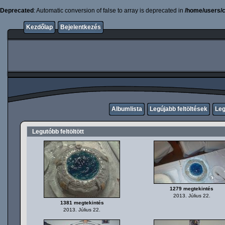
Deprecated
: Automatic conversion of false to array is deprecated in
/home/users/c
Kezdőlap
Bejelentkezés
Albumlista
Legújabb feltöltések
Leg
Legutóbb feltöltött
1279 megtekintés
2013. Július 22.
1381 megtekintés
2013. Július 22.