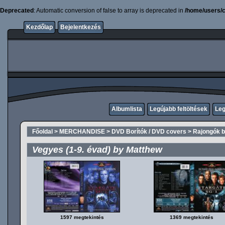
Deprecated
: Automatic conversion of false to array is deprecated in
/home/users/c
Kezdőlap
Bejelentkezés
Albumlista
Legújabb feltöltések
Leg
Főoldal
>
MERCHANDISE
>
DVD Borítók / DVD covers
>
Rajongók bo
Vegyes (1-9. évad) by Matthew
1597 megtekintés
1369 megtekintés