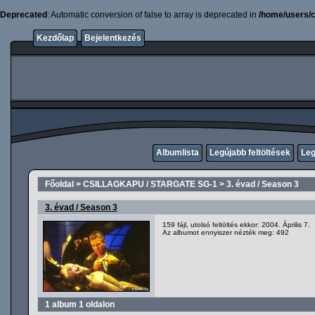
Deprecated
: Automatic conversion of false to array is deprecated in
/home/users/c
Kezdőlap
Bejelentkezés
Albumlista
Legújabb feltöltések
Leg
Főoldal
>
CSILLAGKAPU / STARGATE SG-1
>
3. évad / Season 3
3. évad / Season 3
159 fájl, utolsó feltöltés ekkor: 2004. Április 7.
Az albumot ennyiszer nézték meg: 492
1 album 1 oldalon