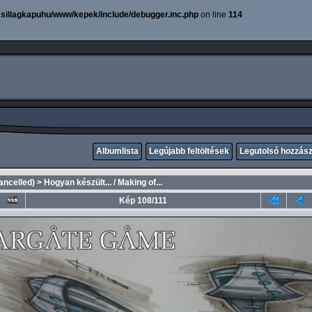
sillagkapuhu/www/kepek/include/debugger.inc.php
on line
114
Albumlista
Legújabb feltöltések
Legutolsó hozzás
cancelled)
>
Hogyan készült... / Making of...
Kép 108/111