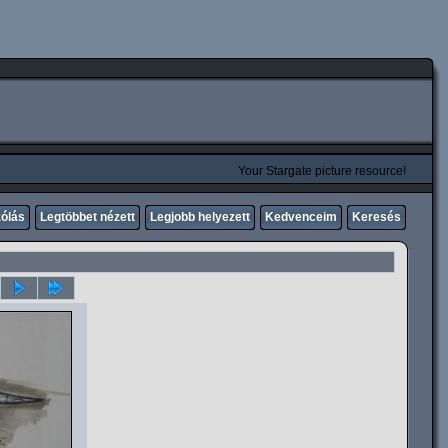
Your Stargate picture resource!
zólás
Legtöbbet nézett
Legjobb helyezett
Kedvenceim
Keresés