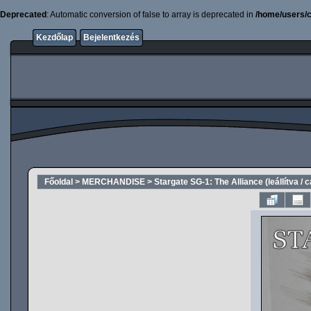
Deprecated
: Automatic conversion of false to array is deprecated in
/home/users/c
Kezdőlap
Bejelentkezés
Főoldal
>
MERCHANDISE
>
Stargate SG-1: The Alliance (leállítva / 