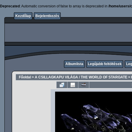
Deprecated
: Automatic conversion of false to array is deprecated in
/home/users/c
Kezdőlap
Bejelentkezés
Albumlista
Legújabb feltöltések
Leg
Főoldal
>
A CSILLAGKAPU VILÁGA / THE WORLD OF STARGATE
>