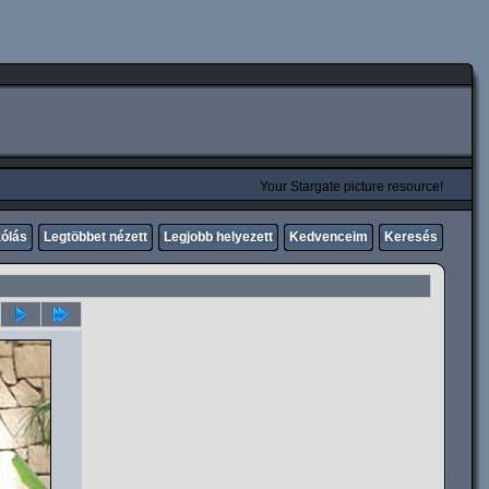
Your Stargate picture resource!
zólás
Legtöbbet nézett
Legjobb helyezett
Kedvenceim
Keresés