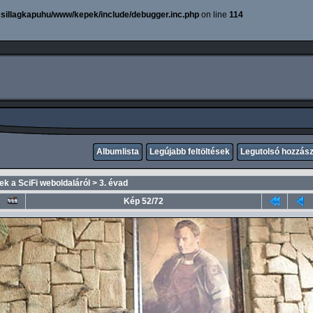
sillagkapuhu/www/kepek/include/debugger.inc.php
on line
114
Albumlista
Legújabb feltöltések
Legutolsó hozzás
k a SciFi weboldaláról
>
3. évad
Kép 52/72