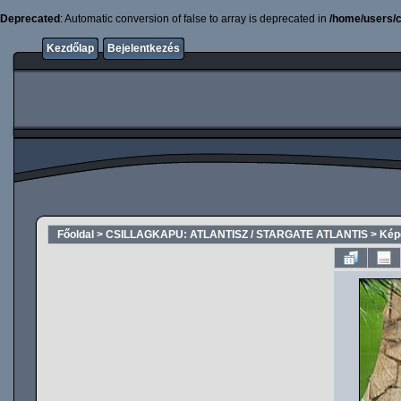
Deprecated
: Automatic conversion of false to array is deprecated in
/home/users/c
Kezdőlap
Bejelentkezés
Főoldal
>
CSILLAGKAPU: ATLANTISZ / STARGATE ATLANTIS
>
Képe