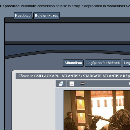
Deprecated
: Automatic conversion of false to array is deprecated in
/home/users/c
Kezdőlap
Bejelentkezés
Albumlista
Legújabb feltöltések
Leg
Főoldal
>
CSILLAGKAPU: ATLANTISZ / STARGATE ATLANTIS
>
Képe