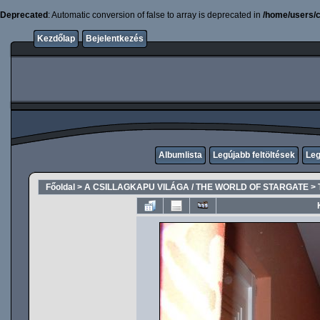
Deprecated
: Automatic conversion of false to array is deprecated in
/home/users/c
Kezdőlap
Bejelentkezés
Albumlista
Legújabb feltöltések
Leg
Főoldal
>
A CSILLAGKAPU VILÁGA / THE WORLD OF STARGATE
>