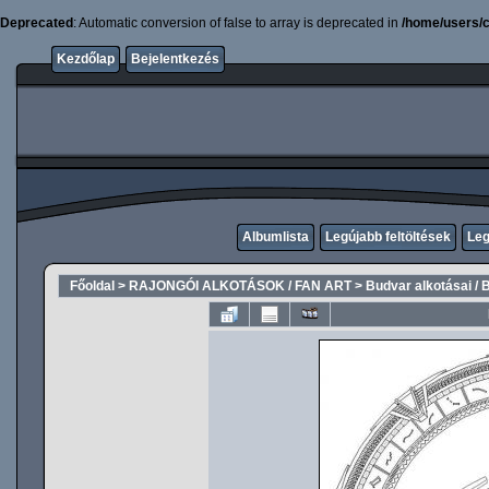
Deprecated
: Automatic conversion of false to array is deprecated in
/home/users/c
Kezdőlap
Bejelentkezés
Albumlista
Legújabb feltöltések
Leg
Főoldal
>
RAJONGÓI ALKOTÁSOK / FAN ART
>
Budvar alkotásai / 