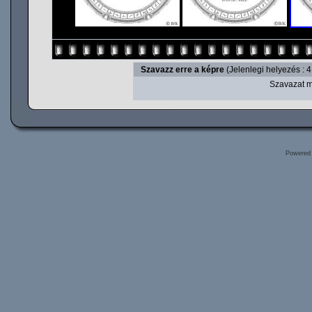
Szavazz erre a képre
(Jelenlegi helyezés : 4
Szavazat m
Powered