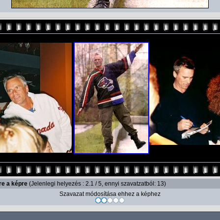
re a képre
(Jelenlegi helyezés : 2.1 / 5, ennyi szavatzatból: 13)
Szavazat módosítása ehhez a képhez