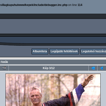
sillagkapuhu/www/kepek/include/debugger.inc.php
on line
114
Albumlista
Legújabb feltöltések
Legutolsó hozzás
 fotók
Kép 3/12