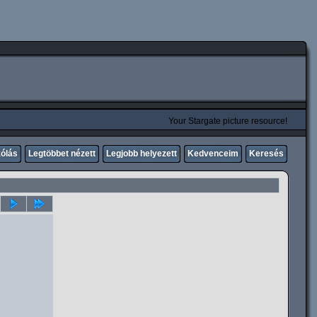
Your Stargate picture resource!
zólás
Legtöbbet nézett
Legjobb helyezett
Kedvenceim
Keresés