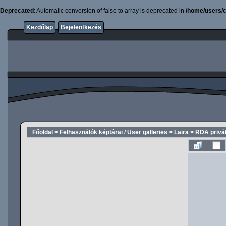
Deprecated
: Automatic conversion of false to array is deprecated in
/home/users/c
Kezdőlap
Bejelentkezés
Főoldal
>
Felhasználók képtárai / User galleries
>
Laira
>
RDA privát