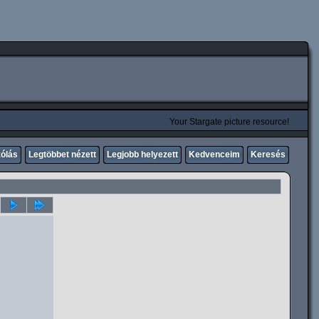
Your Stargate picture resource!
zólás
Legtöbbet nézett
Legjobb helyezett
Kedvenceim
Keresés