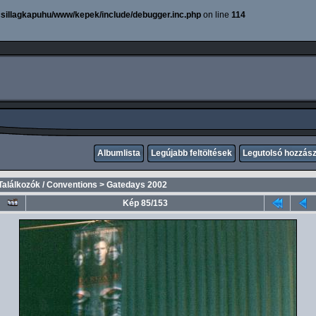
sillagkapuhu/www/kepek/include/debugger.inc.php
on line
114
Albumlista
Legújabb feltöltések
Legutolsó hozzás
Találkozók / Conventions
>
Gatedays 2002
Kép 85/153