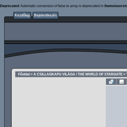
Deprecated
: Automatic conversion of false to array is deprecated in
/home/users/c
Kezdőlap
Bejelentkezés
Főoldal
>
A CSILLAGKAPU VILÁGA / THE WORLD OF STARGATE
>