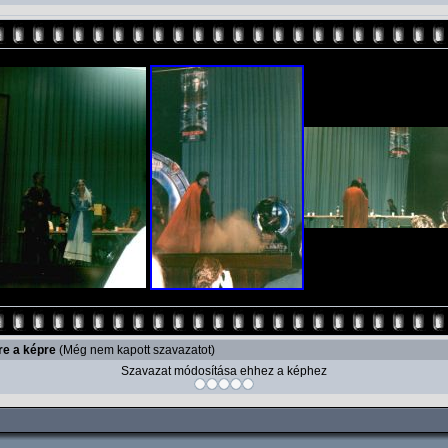
re a képre
(Még nem kapott szavazatot)
Szavazat módosítása ehhez a képhez