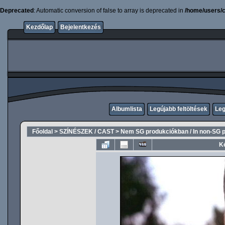
Deprecated
: Automatic conversion of false to array is deprecated in
/home/users/c
Kezdőlap
Bejelentkezés
Albumlista
Legújabb feltöltések
Leg
Főoldal
>
SZÍNÉSZEK / CAST
>
Nem SG produkciókban / In non-SG 
K