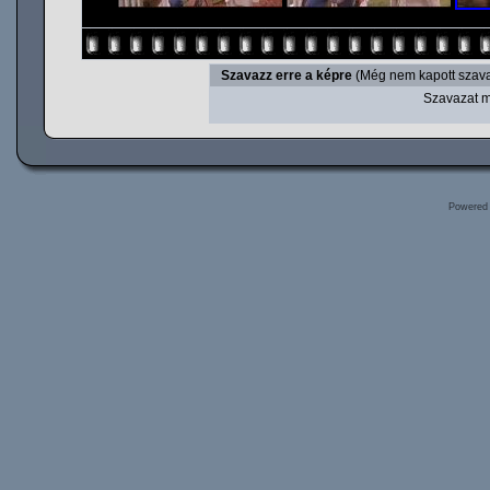
Szavazz erre a képre
(Még nem kapott szava
Szavazat m
Powered