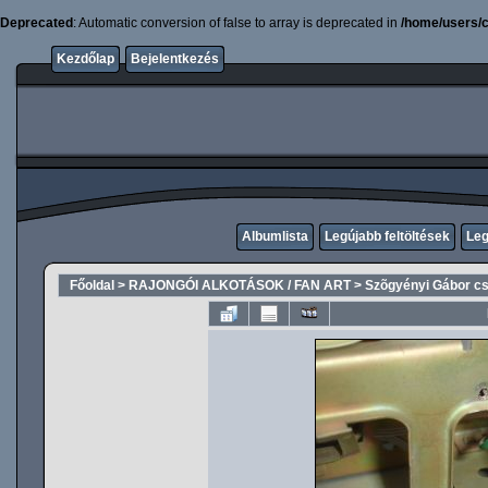
Deprecated
: Automatic conversion of false to array is deprecated in
/home/users/c
Kezdőlap
Bejelentkezés
Albumlista
Legújabb feltöltések
Leg
Főoldal
>
RAJONGÓI ALKOTÁSOK / FAN ART
>
Szõgyényi Gábor csi