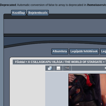
Deprecated
: Automatic conversion of false to array is deprecated in
/home/users/c
Kezdőlap
Bejelentkezés
Albumlista
Legújabb feltöltések
Leg
Főoldal
>
A CSILLAGKAPU VILÁGA / THE WORLD OF STARGATE
>