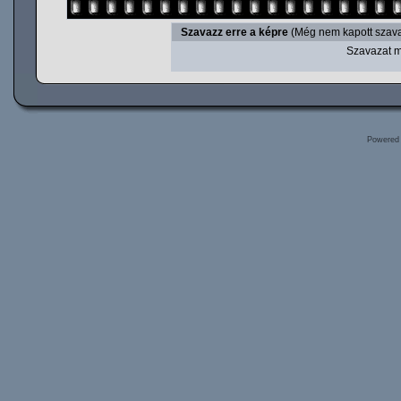
Szavazz erre a képre
(Még nem kapott szava
Szavazat m
Powered