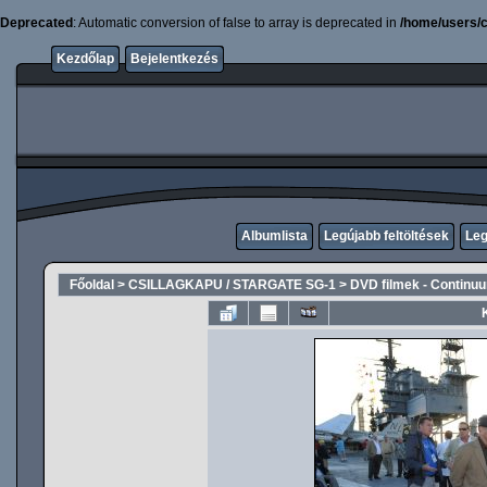
Deprecated
: Automatic conversion of false to array is deprecated in
/home/users/c
Kezdőlap
Bejelentkezés
Albumlista
Legújabb feltöltések
Leg
Főoldal
>
CSILLAGKAPU / STARGATE SG-1
>
DVD filmek - Continu