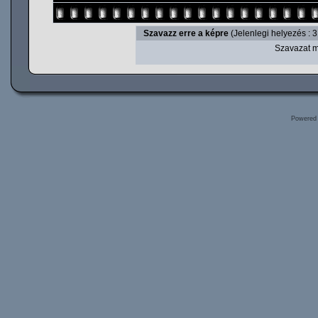
Szavazz erre a képre
(Jelenlegi helyezés : 3
Szavazat m
Powered