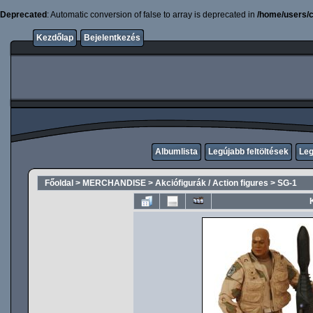
Deprecated
: Automatic conversion of false to array is deprecated in
/home/users/c
Kezdőlap
Bejelentkezés
Albumlista
Legújabb feltöltések
Leg
Főoldal
>
MERCHANDISE
>
Akciófigurák / Action figures
>
SG-1