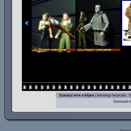
Szavazz erre a képre
(Jelenlegi helyezés : 0
Szavazat m
Powered