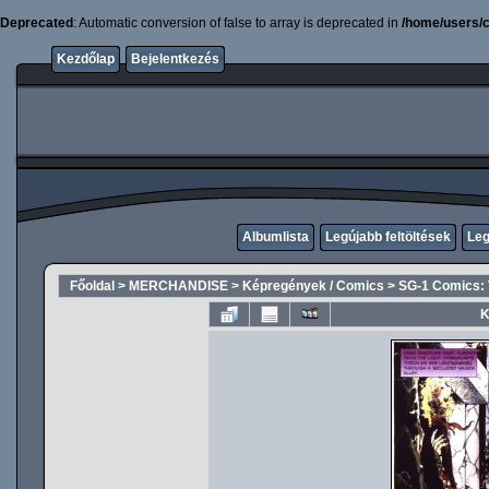
Deprecated
: Automatic conversion of false to array is deprecated in
/home/users/c
Kezdőlap
Bejelentkezés
Albumlista
Legújabb feltöltések
Leg
Főoldal
>
MERCHANDISE
>
Képregények / Comics
>
SG-1 Comics: 
K