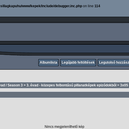
sillagkapuhu/www/kepek/include/debugger.inc.php
on line
114
Albumlista
Legújabb feltöltések
Legutolsó hozzás
vad / Season 3
>
3. évad - közepes felbontású pillanatképek epizódokból
>
3x05
Nincs megjeleníthető kép