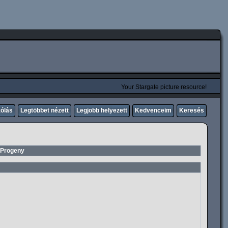
Your Stargate picture resource!
zólás
Legtöbbet nézett
Legjobb helyezett
Kedvenceim
Keresés
 Progeny