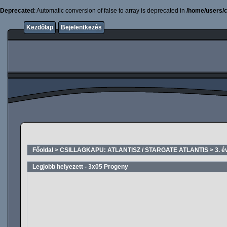
Deprecated
: Automatic conversion of false to array is deprecated in
/home/users/c
Kezdőlap
Bejelentkezés
Főoldal
>
CSILLAGKAPU: ATLANTISZ / STARGATE ATLANTIS
>
3. é
Legjobb helyezett - 3x05 Progeny