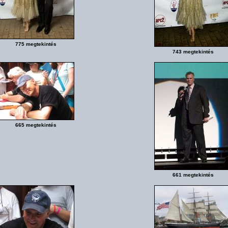
775 megtekintés
743 megtekintés
665 megtekintés
661 megtekintés