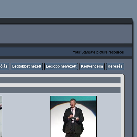
Your Stargate picture resource!
zólás
Legtöbbet nézett
Legjobb helyezett
Kedvenceim
Keresés