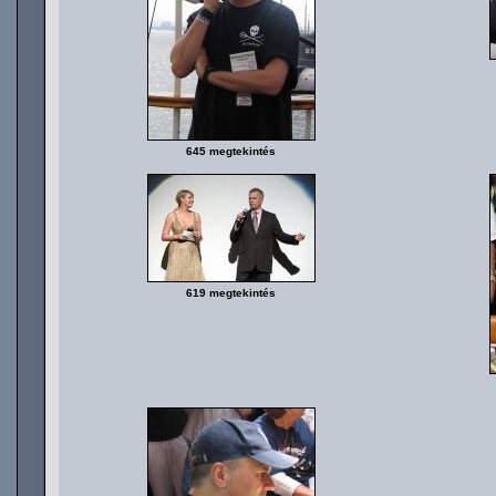
645 megtekintés
619 megtekintés