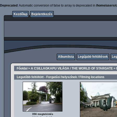
Deprecated
: Automatic conversion of false to array is deprecated in
/home/users/c
Kezdőlap
Bejelentkezés
Albumlista
Legújabb feltöltések
Leg
Főoldal
>
A CSILLAGKAPU VILÁGA / THE WORLD OF STARGATE
>
Legutóbb feltöltött - Forgatási helyszínek / Filming locations
356 megtekintés