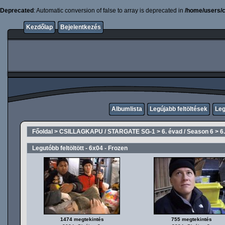
Deprecated
: Automatic conversion of false to array is deprecated in
/home/users/c
Kezdőlap
Bejelentkezés
Albumlista
Legújabb feltöltések
Leg
Főoldal
>
CSILLAGKAPU / STARGATE SG-1
>
6. évad / Season 6
>
6
Legutóbb feltöltött - 6x04 - Frozen
1474 megtekintés
755 megtekintés