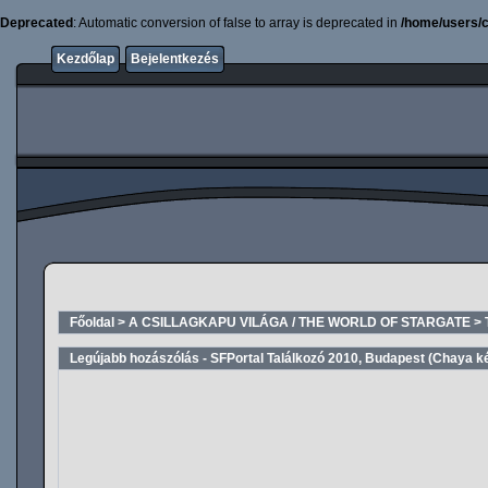
Deprecated
: Automatic conversion of false to array is deprecated in
/home/users/c
Kezdőlap
Bejelentkezés
Főoldal
>
A CSILLAGKAPU VILÁGA / THE WORLD OF STARGATE
>
Legújabb hozászólás - SFPortal Találkozó 2010, Budapest (Chaya k