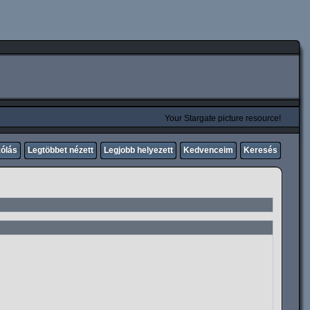
Your Stargate picture resource!
zólás
Legtöbbet nézett
Legjobb helyezett
Kedvenceim
Keresés