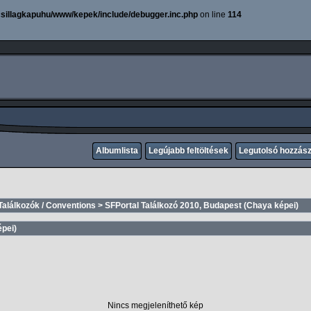
sillagkapuhu/www/kepek/include/debugger.inc.php
on line
114
Albumlista
Legújabb feltöltések
Legutolsó hozzás
Találkozók / Conventions
>
SFPortal Találkozó 2010, Budapest (Chaya képei)
épei)
Nincs megjeleníthető kép