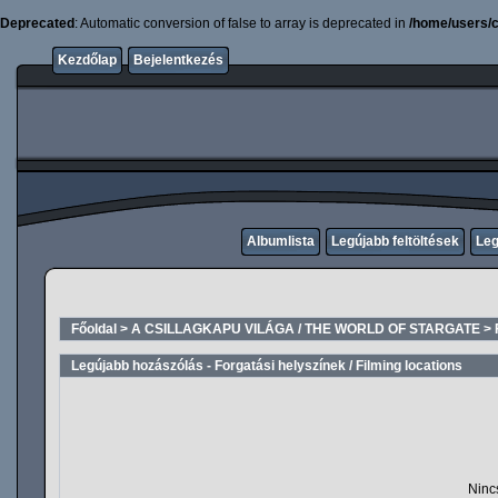
Deprecated
: Automatic conversion of false to array is deprecated in
/home/users/c
Kezdőlap
Bejelentkezés
Albumlista
Legújabb feltöltések
Leg
Főoldal
>
A CSILLAGKAPU VILÁGA / THE WORLD OF STARGATE
>
Legújabb hozászólás - Forgatási helyszínek / Filming locations
Ninc