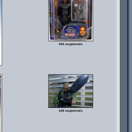
669 megtekintés
648 megtekintés