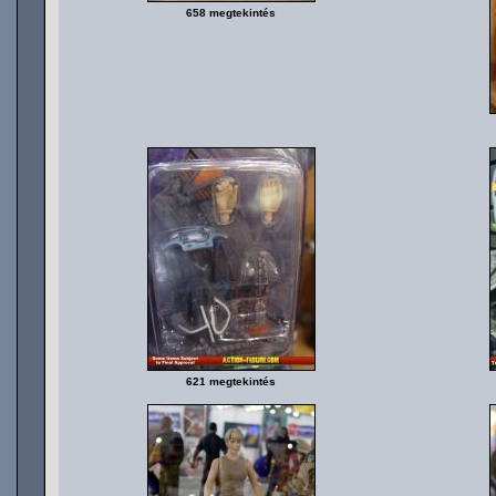
658 megtekintés
621 megtekintés