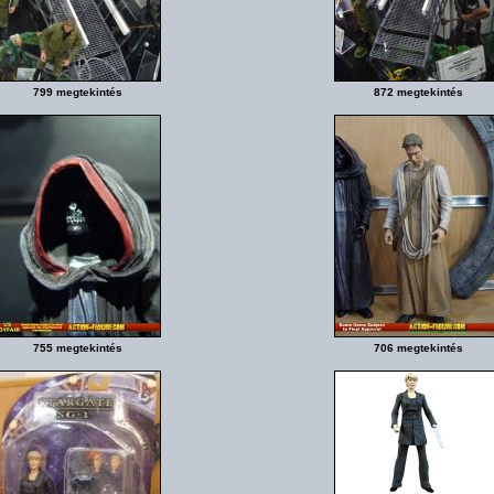
799 megtekintés
872 megtekintés
755 megtekintés
706 megtekintés