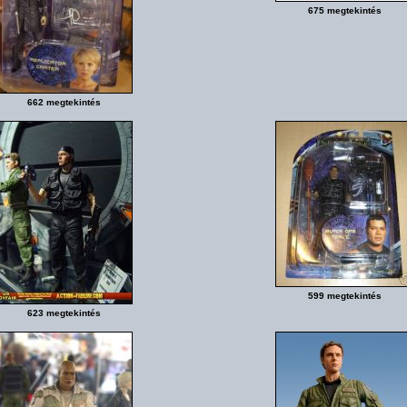
675 megtekintés
662 megtekintés
599 megtekintés
623 megtekintés