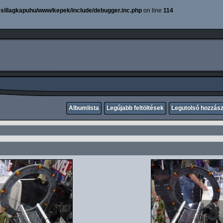
sillagkapuhu/www/kepek/include/debugger.inc.php
on line
114
Albumlista
Legújabb feltöltések
Legutolsó hozzás