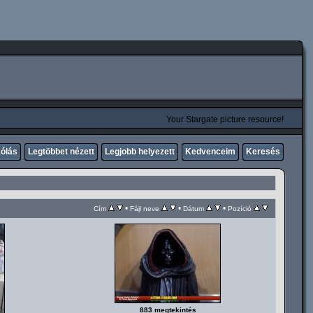
Your Stargate picture resource!
zólás
Legtöbbet nézett
Legjobb helyezett
Kedvenceim
Keresés
•
•
•
Cím
Fájl neve
Dátum
Pozíció
883 megtekintés