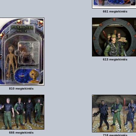
661 megtekintés
613 megtekintés
810 megtekintés
666 megtekintés
718 megtekintés