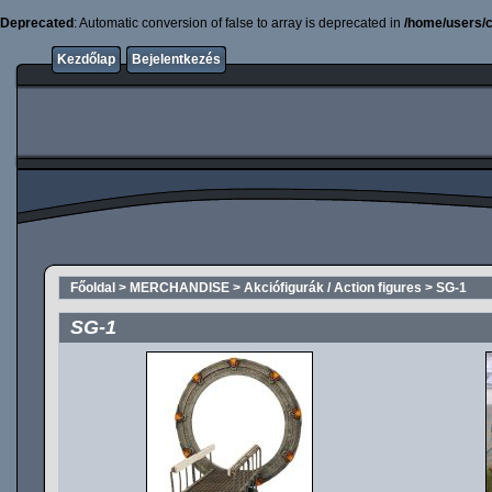
Deprecated
: Automatic conversion of false to array is deprecated in
/home/users/c
Kezdőlap
Bejelentkezés
Főoldal
>
MERCHANDISE
>
Akciófigurák / Action figures
>
SG-1
SG-1