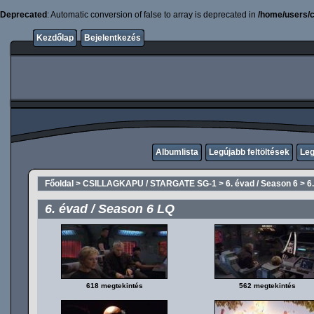
Deprecated
: Automatic conversion of false to array is deprecated in
/home/users/c
Kezdőlap
Bejelentkezés
Albumlista
Legújabb feltöltések
Leg
Főoldal
>
CSILLAGKAPU / STARGATE SG-1
>
6. évad / Season 6
>
6
6. évad / Season 6 LQ
618 megtekintés
562 megtekintés