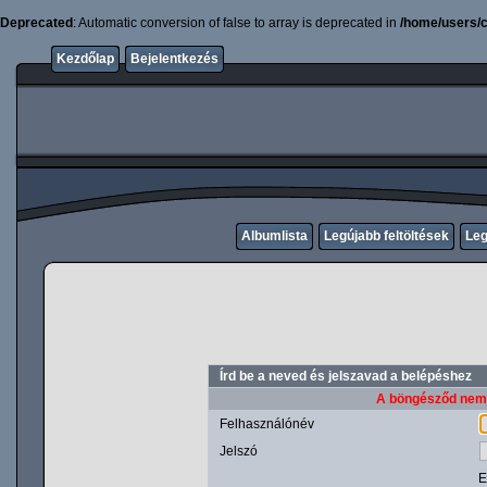
Deprecated
: Automatic conversion of false to array is deprecated in
/home/users/c
Kezdőlap
Bejelentkezés
Albumlista
Legújabb feltöltések
Leg
Írd be a neved és jelszavad a belépéshez
A böngésződ nem t
Felhasználónév
Jelszó
E