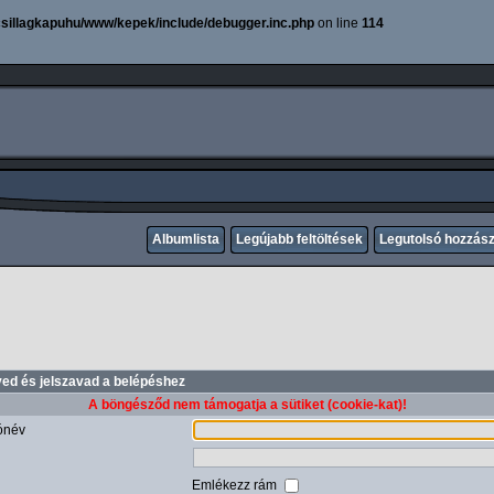
sillagkapuhu/www/kepek/include/debugger.inc.php
on line
114
Albumlista
Legújabb feltöltések
Legutolsó hozzás
ved és jelszavad a belépéshez
A böngésződ nem támogatja a sütiket (cookie-kat)!
ónév
Emlékezz rám