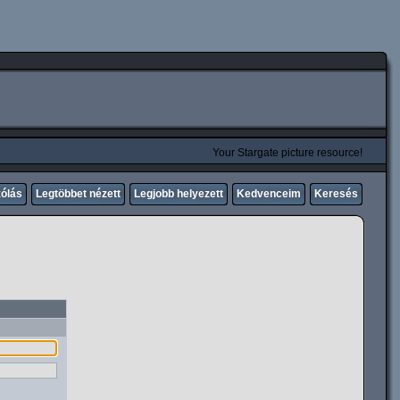
Your Stargate picture resource!
zólás
Legtöbbet nézett
Legjobb helyezett
Kedvenceim
Keresés