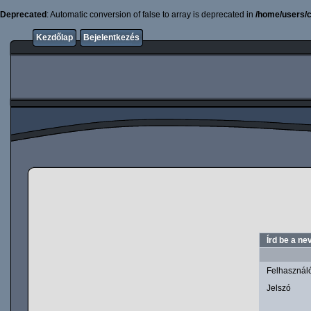
Deprecated
: Automatic conversion of false to array is deprecated in
/home/users/c
Kezdőlap
Bejelentkezés
Írd be a ne
Felhasznál
Jelszó