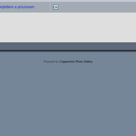
lejtettem a jelszavam
OK
Powered by
Coppermine Photo Gallery