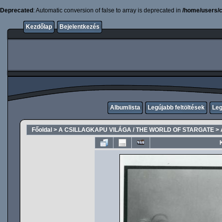
Deprecated
: Automatic conversion of false to array is deprecated in
/home/users/c
Kezdőlap
Bejelentkezés
Albumlista
Legújabb feltöltések
Leg
Főoldal
>
A CSILLAGKAPU VILÁGA / THE WORLD OF STARGATE
>