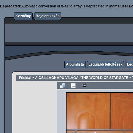
Deprecated
: Automatic conversion of false to array is deprecated in
/home/users/c
Kezdőlap
Bejelentkezés
Albumlista
Legújabb feltöltések
Leg
Főoldal
>
A CSILLAGKAPU VILÁGA / THE WORLD OF STARGATE
>