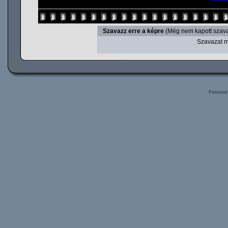
Szavazz erre a képre
(Még nem kapott szava
Szavazat m
Powered