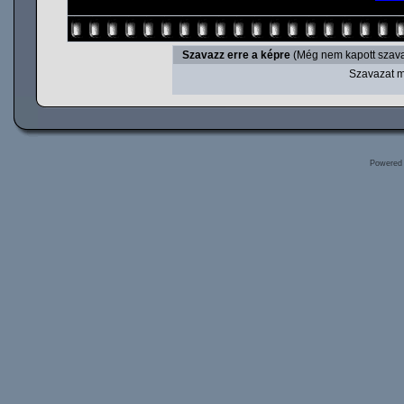
Szavazz erre a képre
(Még nem kapott szava
Szavazat m
Powered