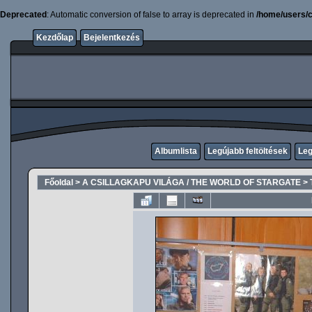
Deprecated
: Automatic conversion of false to array is deprecated in
/home/users/c
Kezdőlap
Bejelentkezés
Albumlista
Legújabb feltöltések
Leg
Főoldal
>
A CSILLAGKAPU VILÁGA / THE WORLD OF STARGATE
>