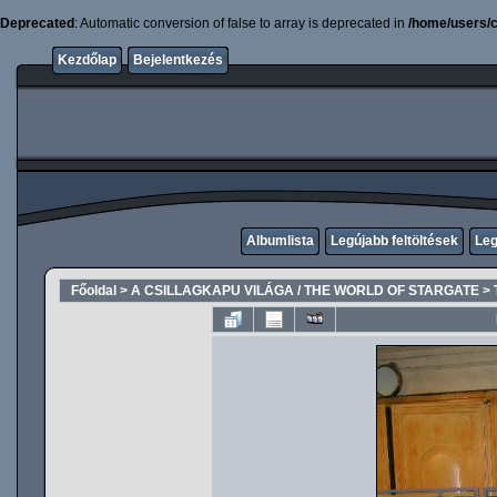
Deprecated
: Automatic conversion of false to array is deprecated in
/home/users/c
Kezdőlap
Bejelentkezés
Albumlista
Legújabb feltöltések
Leg
Főoldal
>
A CSILLAGKAPU VILÁGA / THE WORLD OF STARGATE
>