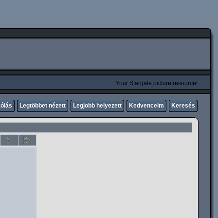
Your Stargate picture resource!
zólás
Legtöbbet nézett
Legjobb helyezett
Kedvenceim
Keresés