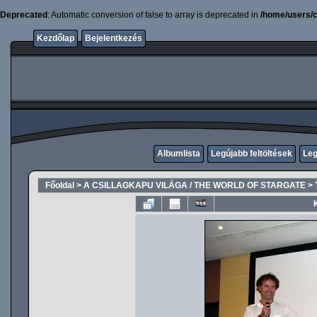
Deprecated
: Automatic conversion of false to array is deprecated in
/home/users/c
Kezdőlap
Bejelentkezés
Albumlista
Legújabb feltöltések
Leg
Főoldal
>
A CSILLAGKAPU VILÁGA / THE WORLD OF STARGATE
>