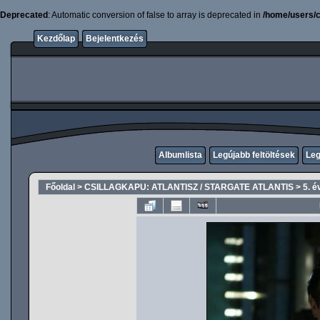
Deprecated
: Automatic conversion of false to array is deprecated in
/home/users/c
Kezdőlap
Bejelentkezés
Albumlista
Legújabb feltöltések
Leg
Főoldal
>
CSILLAGKAPU: ATLANTISZ / STARGATE ATLANTIS
>
5. é