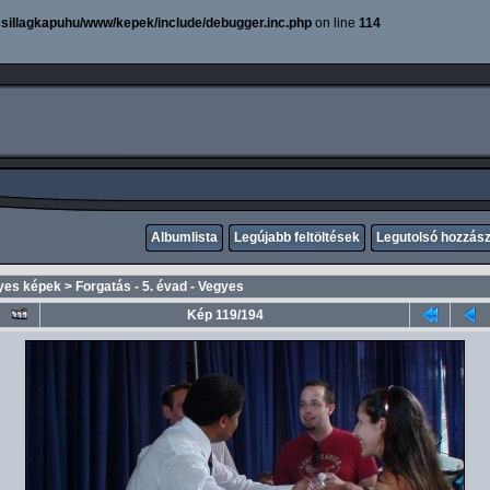
sillagkapuhu/www/kepek/include/debugger.inc.php
on line
114
Albumlista
Legújabb feltöltések
Legutolsó hozzás
yes képek
>
Forgatás - 5. évad - Vegyes
Kép 119/194