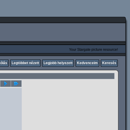
Your Stargate picture resource!
zólás
Legtöbbet nézett
Legjobb helyezett
Kedvenceim
Keresés