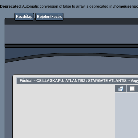
Deprecated
: Automatic conversion of false to array is deprecated in
/home/users/c
Kezdőlap
Bejelentkezés
Főoldal
>
CSILLAGKAPU: ATLANTISZ / STARGATE ATLANTIS
>
Veg