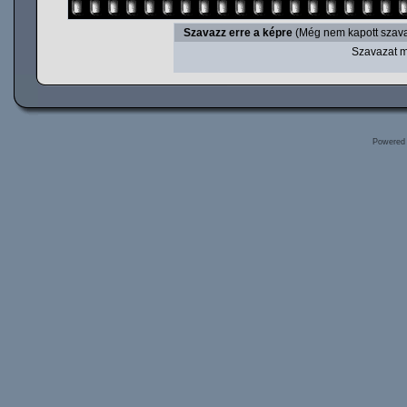
Szavazz erre a képre
(Még nem kapott szava
Szavazat m
Powered