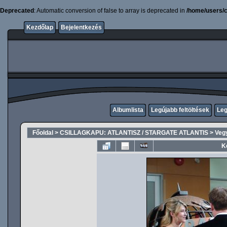
Deprecated
: Automatic conversion of false to array is deprecated in
/home/users/c
Kezdőlap
Bejelentkezés
Albumlista
Legújabb feltöltések
Leg
Főoldal
>
CSILLAGKAPU: ATLANTISZ / STARGATE ATLANTIS
>
Veg
K