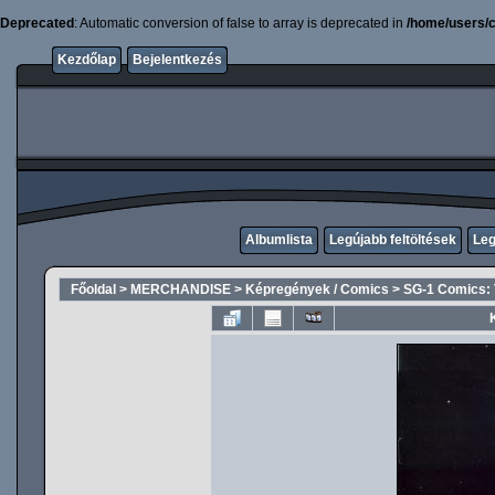
Deprecated
: Automatic conversion of false to array is deprecated in
/home/users/c
Kezdőlap
Bejelentkezés
Albumlista
Legújabb feltöltések
Leg
Főoldal
>
MERCHANDISE
>
Képregények / Comics
>
SG-1 Comics: 