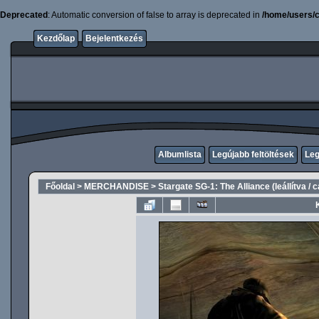
Deprecated
: Automatic conversion of false to array is deprecated in
/home/users/c
Kezdőlap
Bejelentkezés
Albumlista
Legújabb feltöltések
Leg
Főoldal
>
MERCHANDISE
>
Stargate SG-1: The Alliance (leállítva / 