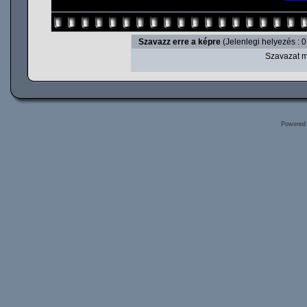
Szavazz erre a képre
(Jelenlegi helyezés : 0
Szavazat m
Powered