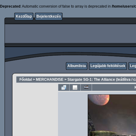
Deprecated
: Automatic conversion of false to array is deprecated in
/home/users/c
Kezdőlap
Bejelentkezés
Albumlista
Legújabb feltöltések
Leg
Főoldal
>
MERCHANDISE
>
Stargate SG-1: The Alliance (leállítva / 