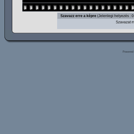
Szavazz erre a képre
(Jelenlegi helyezés : 0
Szavazat m
Powered