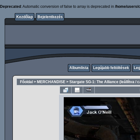
Deprecated
: Automatic conversion of false to array is deprecated in
/home/users/c
Kezdőlap
Bejelentkezés
Albumlista
Legújabb feltöltések
Leg
Főoldal
>
MERCHANDISE
>
Stargate SG-1: The Alliance (leállítva / 