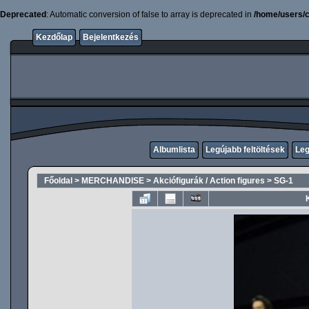
Deprecated
: Automatic conversion of false to array is deprecated in
/home/users/c
Kezdőlap
Bejelentkezés
Albumlista
Legújabb feltöltések
Leg
Főoldal
>
MERCHANDISE
>
Akciófigurák / Action figures
>
SG-1