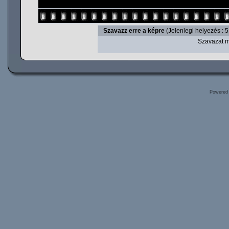
Szavazz erre a képre
(Jelenlegi helyezés : 5
Szavazat m
Powered