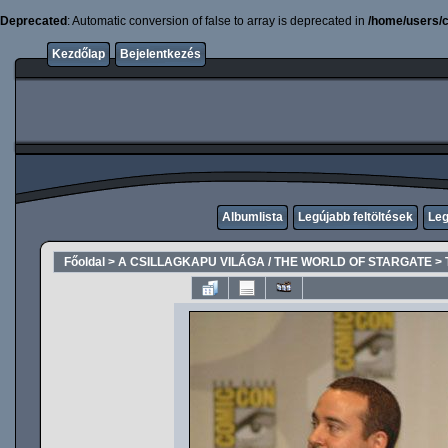
Deprecated
: Automatic conversion of false to array is deprecated in
/home/users/c
Kezdőlap
Bejelentkezés
Albumlista
Legújabb feltöltések
Leg
Főoldal
>
A CSILLAGKAPU VILÁGA / THE WORLD OF STARGATE
>