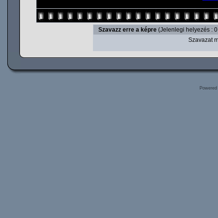
Szavazz erre a képre
(Jelenlegi helyezés : 0
Szavazat m
Powered