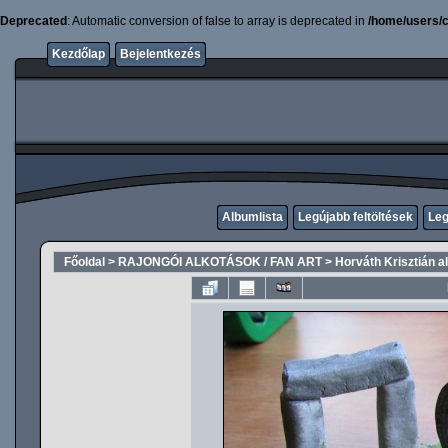
Deprecated
: Automatic conversion of false to array is deprecated in
/home/users/c
Kezdőlap
Bejelentkezés
Albumlista
Legújabb feltöltések
Leg
Főoldal
>
RAJONGÓI ALKOTÁSOK / FAN ART
>
Horváth Krisztián al