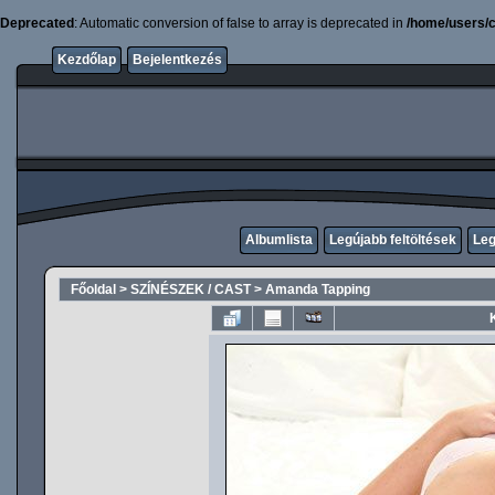
Deprecated
: Automatic conversion of false to array is deprecated in
/home/users/c
Kezdőlap
Bejelentkezés
Albumlista
Legújabb feltöltések
Leg
Főoldal
>
SZÍNÉSZEK / CAST
>
Amanda Tapping