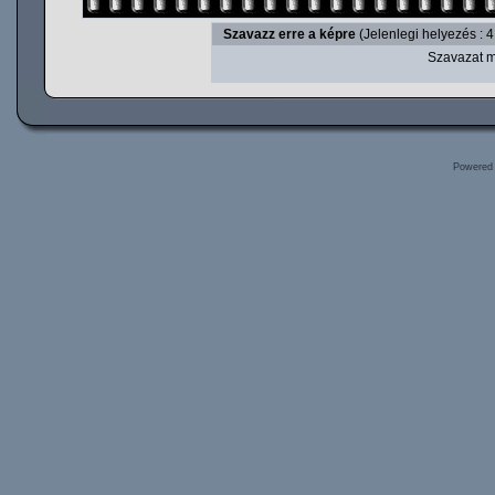
Szavazz erre a képre
(Jelenlegi helyezés : 4
Szavazat m
Powered