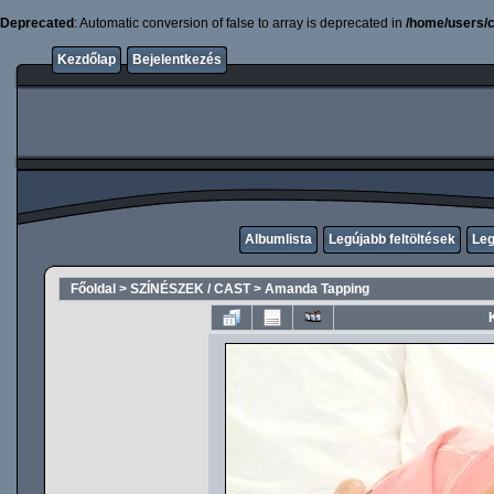
Deprecated
: Automatic conversion of false to array is deprecated in
/home/users/c
Kezdőlap
Bejelentkezés
Albumlista
Legújabb feltöltések
Leg
Főoldal
>
SZÍNÉSZEK / CAST
>
Amanda Tapping