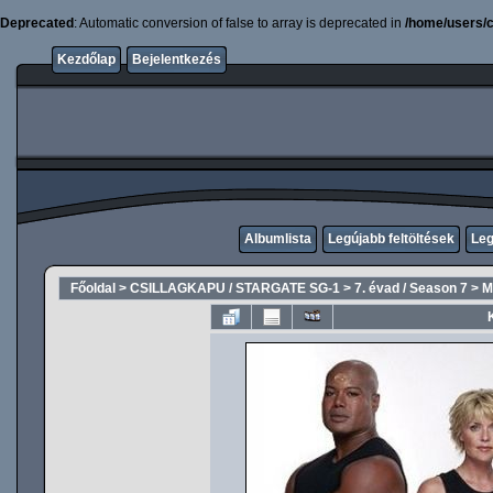
Deprecated
: Automatic conversion of false to array is deprecated in
/home/users/c
Kezdőlap
Bejelentkezés
Albumlista
Legújabb feltöltések
Leg
Főoldal
>
CSILLAGKAPU / STARGATE SG-1
>
7. évad / Season 7
>
M