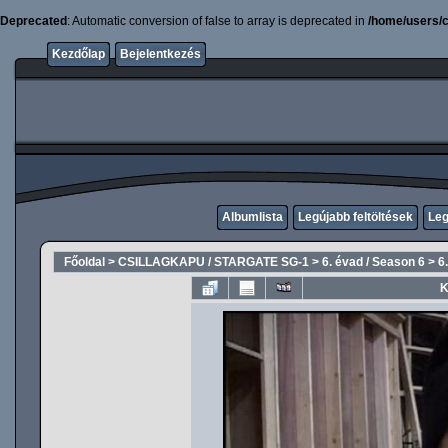
Deprecated
: Automatic conversion of false to array is deprecated in
/home/users/c
Kezdőlap
Bejelentkezés
Albumlista
Legújabb feltöltések
Leg
Főoldal
>
CSILLAGKAPU / STARGATE SG-1
>
6. évad / Season 6
>
6
K