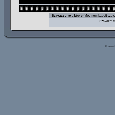
Szavazz erre a képre
(Még nem kapott szava
Szavazat m
Powered