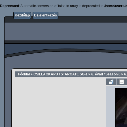
Deprecated
: Automatic conversion of false to array is deprecated in
/home/users/c
Kezdőlap
Bejelentkezés
Főoldal
>
CSILLAGKAPU / STARGATE SG-1
>
6. évad / Season 6
>
6