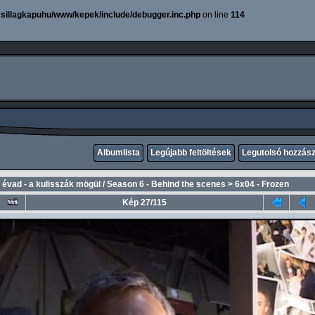
sillagkapuhu/www/kepek/include/debugger.inc.php
on line
114
Albumlista
Legújabb feltöltések
Legutolsó hozzás
. évad - a kulisszák mögül / Season 6 - Behind the scenes
>
6x04 - Frozen
Kép 27/115