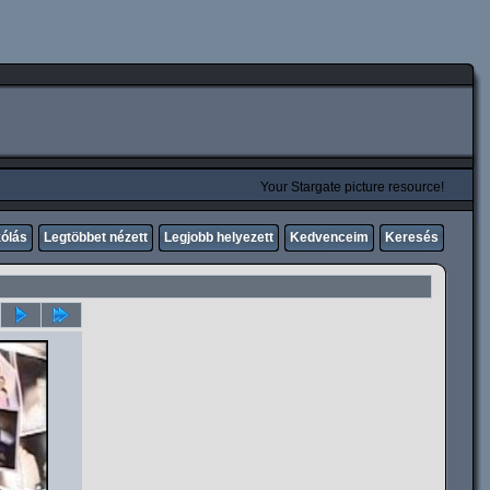
Your Stargate picture resource!
zólás
Legtöbbet nézett
Legjobb helyezett
Kedvenceim
Keresés