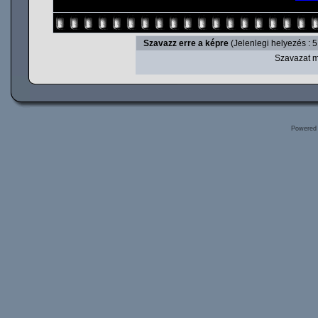
Szavazz erre a képre
(Jelenlegi helyezés : 5
Szavazat m
Powered