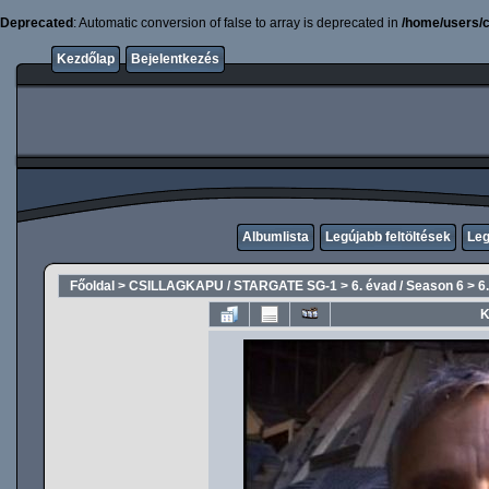
Deprecated
: Automatic conversion of false to array is deprecated in
/home/users/c
Kezdőlap
Bejelentkezés
Albumlista
Legújabb feltöltések
Leg
Főoldal
>
CSILLAGKAPU / STARGATE SG-1
>
6. évad / Season 6
>
6
K